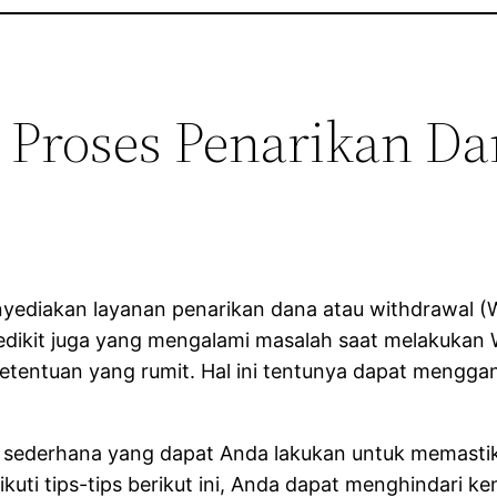
 Proses Penarikan Da
 menyediakan layanan penarikan dana atau withdraw
dikit juga yang mengalami masalah saat melakukan W
n ketentuan yang rumit. Hal ini tentunya dapat men
s sederhana yang dapat Anda lakukan untuk memasti
uti tips-tips berikut ini, Anda dapat menghindari ke