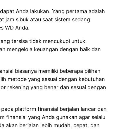
g dapat Anda lakukan. Yang pertama adalah
t jam sibuk atau saat sistem sedang
ses WD Anda.
yang tersisa tidak mencukupi untuk
elah mengelola keuangan dengan baik dan
sial biasanya memiliki beberapa pilihan
milih metode yang sesuai dengan kebutuhan
or rekening yang benar dan sesuai dengan
ada platform finansial berjalan lancar dan
orm finansial yang Anda gunakan agar selalu
a akan berjalan lebih mudah, cepat, dan