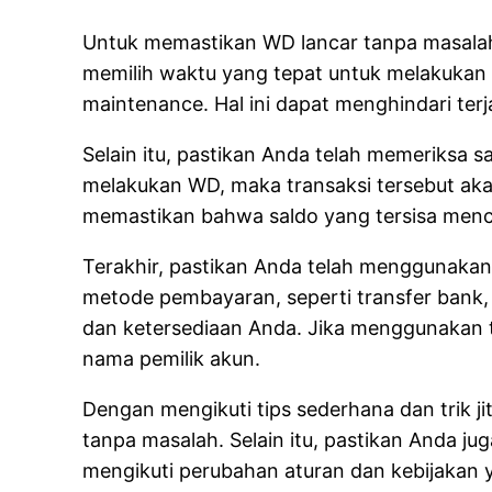
Untuk memastikan WD lancar tanpa masalah p
memilih waktu yang tepat untuk melakukan 
maintenance. Hal ini dapat menghindari te
Selain itu, pastikan Anda telah memeriksa 
melakukan WD, maka transaksi tersebut aka
memastikan bahwa saldo yang tersisa men
Terakhir, pastikan Anda telah menggunakan 
metode pembayaran, seperti transfer bank, 
dan ketersediaan Anda. Jika menggunakan 
nama pemilik akun.
Dengan mengikuti tips sederhana dan trik j
tanpa masalah. Selain itu, pastikan Anda ju
mengikuti perubahan aturan dan kebijakan 