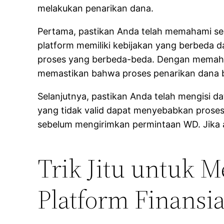
melakukan penarikan dana.
Pertama, pastikan Anda telah memahami sem
platform memiliki kebijakan yang berbeda d
proses yang berbeda-beda. Dengan memaha
memastikan bahwa proses penarikan dana be
Selanjutnya, pastikan Anda telah mengisi d
yang tidak valid dapat menyebabkan prose
sebelum mengirimkan permintaan WD. Jika 
Trik Jitu untuk
Platform Finansia