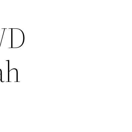
WD
ah