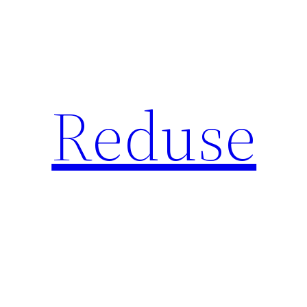
Skip
to
content
Reduse