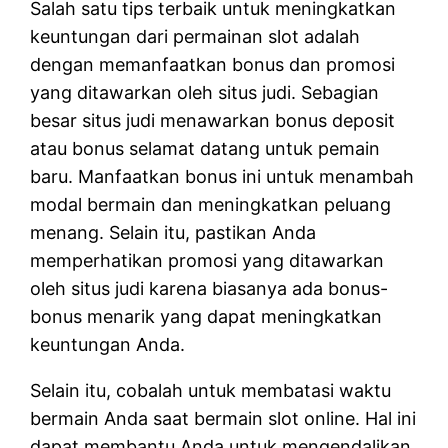
Salah satu tips terbaik untuk meningkatkan
keuntungan dari permainan slot adalah
dengan memanfaatkan bonus dan promosi
yang ditawarkan oleh situs judi. Sebagian
besar situs judi menawarkan bonus deposit
atau bonus selamat datang untuk pemain
baru. Manfaatkan bonus ini untuk menambah
modal bermain dan meningkatkan peluang
menang. Selain itu, pastikan Anda
memperhatikan promosi yang ditawarkan
oleh situs judi karena biasanya ada bonus-
bonus menarik yang dapat meningkatkan
keuntungan Anda.
Selain itu, cobalah untuk membatasi waktu
bermain Anda saat bermain slot online. Hal ini
dapat membantu Anda untuk mengendalikan