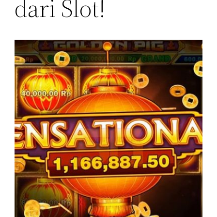
dari Slot!