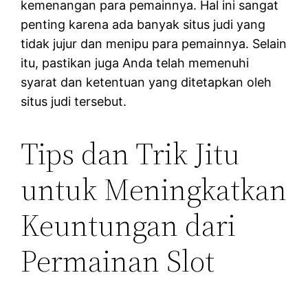
kemenangan para pemainnya. Hal ini sangat
penting karena ada banyak situs judi yang
tidak jujur dan menipu para pemainnya. Selain
itu, pastikan juga Anda telah memenuhi
syarat dan ketentuan yang ditetapkan oleh
situs judi tersebut.
Tips dan Trik Jitu
untuk Meningkatkan
Keuntungan dari
Permainan Slot