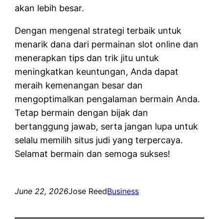
akan lebih besar.
Dengan mengenal strategi terbaik untuk
menarik dana dari permainan slot online dan
menerapkan tips dan trik jitu untuk
meningkatkan keuntungan, Anda dapat
meraih kemenangan besar dan
mengoptimalkan pengalaman bermain Anda.
Tetap bermain dengan bijak dan
bertanggung jawab, serta jangan lupa untuk
selalu memilih situs judi yang terpercaya.
Selamat bermain dan semoga sukses!
June 22, 2026
Jose Reed
Business