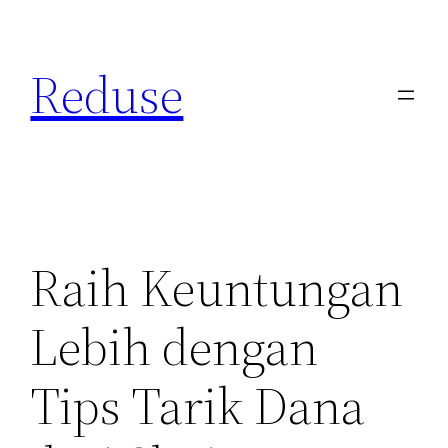
Skip
to
Reduse
content
Raih Keuntungan
Lebih dengan
Tips Tarik Dana