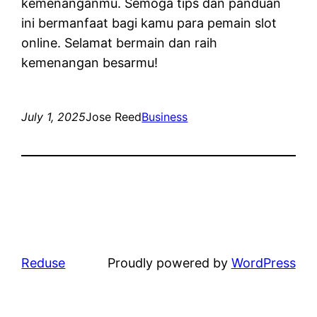
kemenanganmu. Semoga tips dan panduan
ini bermanfaat bagi kamu para pemain slot
online. Selamat bermain dan raih
kemenangan besarmu!
July 1, 2025
Jose Reed
Business
Reduse
Proudly powered by
WordPress