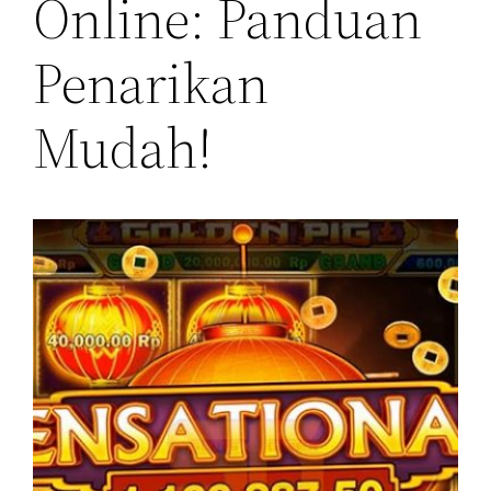
Online: Panduan
Penarikan
Mudah!