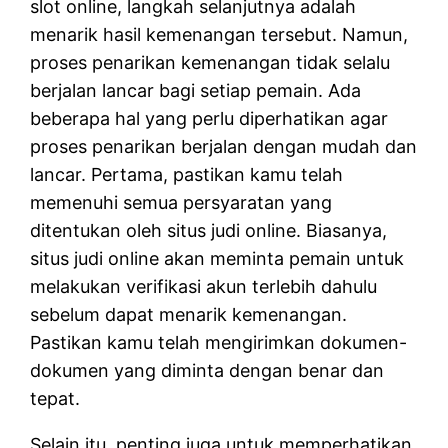
slot online, langkah selanjutnya adalah
menarik hasil kemenangan tersebut. Namun,
proses penarikan kemenangan tidak selalu
berjalan lancar bagi setiap pemain. Ada
beberapa hal yang perlu diperhatikan agar
proses penarikan berjalan dengan mudah dan
lancar. Pertama, pastikan kamu telah
memenuhi semua persyaratan yang
ditentukan oleh situs judi online. Biasanya,
situs judi online akan meminta pemain untuk
melakukan verifikasi akun terlebih dahulu
sebelum dapat menarik kemenangan.
Pastikan kamu telah mengirimkan dokumen-
dokumen yang diminta dengan benar dan
tepat.
Selain itu, penting juga untuk memperhatikan