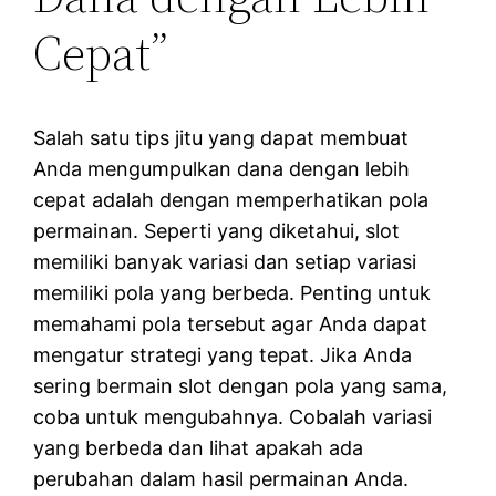
Cepat”
Salah satu tips jitu yang dapat membuat
Anda mengumpulkan dana dengan lebih
cepat adalah dengan memperhatikan pola
permainan. Seperti yang diketahui, slot
memiliki banyak variasi dan setiap variasi
memiliki pola yang berbeda. Penting untuk
memahami pola tersebut agar Anda dapat
mengatur strategi yang tepat. Jika Anda
sering bermain slot dengan pola yang sama,
coba untuk mengubahnya. Cobalah variasi
yang berbeda dan lihat apakah ada
perubahan dalam hasil permainan Anda.