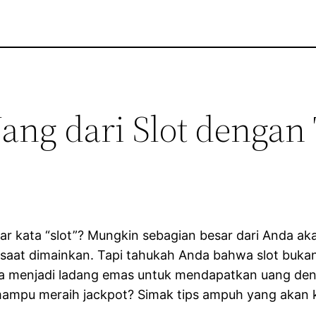
ang dari Slot dengan
ar kata “slot”? Mungkin sebagian besar dari Anda a
saat dimainkan. Tapi tahukah Anda bahwa slot buka
sa menjadi ladang emas untuk mendapatkan uang den
mampu meraih jackpot? Simak tips ampuh yang akan ka