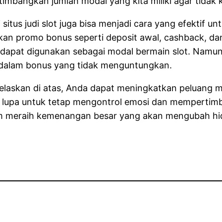
imbangkan jumlah modal yang kita miliki agar tidak k
i situs judi slot juga bisa menjadi cara yang efektif
arkan promo bonus seperti deposit awal, cashback, 
dapat digunakan sebagai modal bermain slot. Namun
k dalam bonus yang tidak menguntungkan.
jelaskan di atas, Anda dapat meningkatkan peluang 
an lupa untuk tetap mengontrol emosi dan mempertimb
m meraih kemenangan besar yang akan mengubah hi