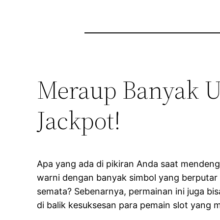
Meraup Banyak U
Jackpot!
Apa yang ada di pikiran Anda saat mendeng
warni dengan banyak simbol yang berputar 
semata? Sebenarnya, permainan ini juga bi
di balik kesuksesan para pemain slot yang 