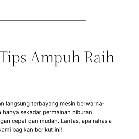
 Tips Ampuh Raih
kan langsung terbayang mesin berwarna-
n hanya sekadar permainan hiburan
gan cepat dan mudah. Lantas, apa rahasia
mi bagikan berikut ini!