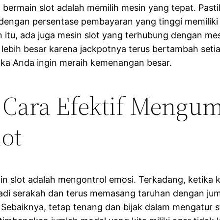
bermain slot adalah memilih mesin yang tepat. Pasti
dengan persentase pembayaran yang tinggi memiliki
itu, ada juga mesin slot yang terhubung dengan mes
 lebih besar karena jackpotnya terus bertambah set
jika Anda ingin meraih kemenangan besar.
! Cara Efektif Mengu
lot
ain slot adalah mengontrol emosi. Terkadang, ketika 
i serakah dan terus memasang taruhan dengan jumlah
n. Sebaiknya, tetap tenang dan bijak dalam mengatur 