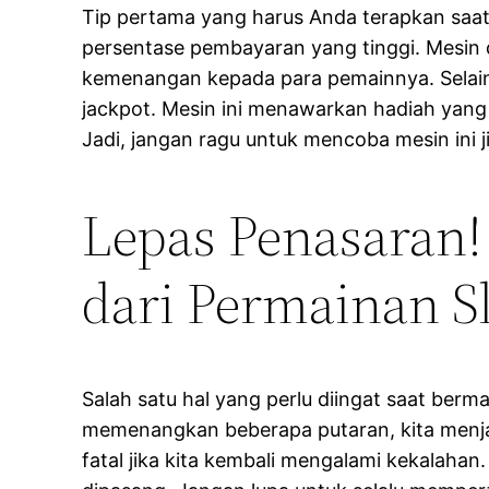
Tip pertama yang harus Anda terapkan saat 
persentase pembayaran yang tinggi. Mesin 
kemenangan kepada para pemainnya. Selain 
jackpot. Mesin ini menawarkan hadiah yang
Jadi, jangan ragu untuk mencoba mesin ini 
Lepas Penasaran
dari Permainan S
Salah satu hal yang perlu diingat saat berm
memenangkan beberapa putaran, kita menjad
fatal jika kita kembali mengalami kekalaha