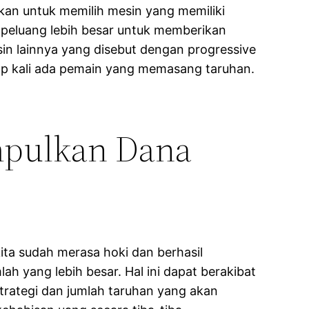
kan untuk memilih mesin yang memiliki
 peluang lebih besar untuk memberikan
in lainnya yang disebut dengan progressive
iap kali ada pemain yang memasang taruhan.
mpulkan Dana
kita sudah merasa hoki dan berhasil
 yang lebih besar. Hal ini dapat berakibat
strategi dan jumlah taruhan yang akan