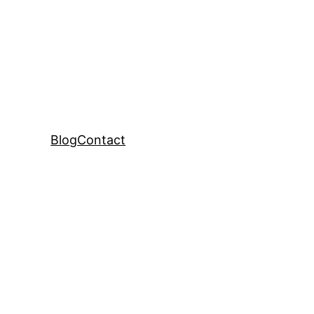
Blog
Contact