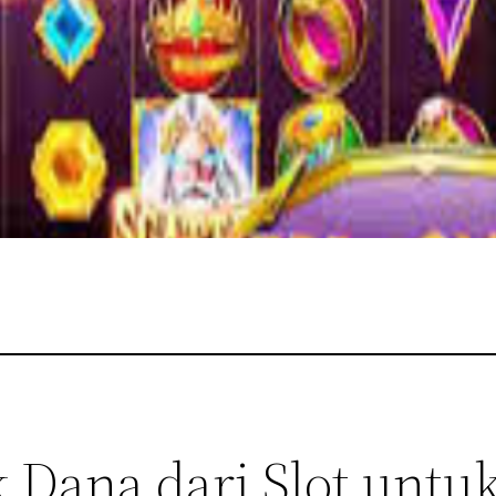
 Dana dari Slot untuk