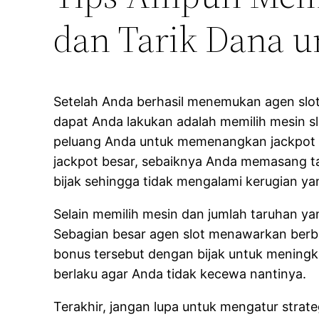
dan Tarik Dana u
Setelah Anda berhasil menemukan agen slot
dapat Anda lakukan adalah memilih mesin sl
peluang Anda untuk memenangkan jackpot bes
jackpot besar, sebaiknya Anda memasang t
bijak sehingga tidak mengalami kerugian ya
Selain memilih mesin dan jumlah taruhan y
Sebagian besar agen slot menawarkan berb
bonus tersebut dengan bijak untuk meningk
berlaku agar Anda tidak kecewa nantinya.
Terakhir, jangan lupa untuk mengatur stra