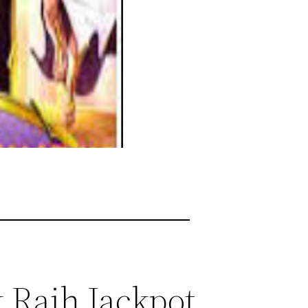
 Raih Jackpot