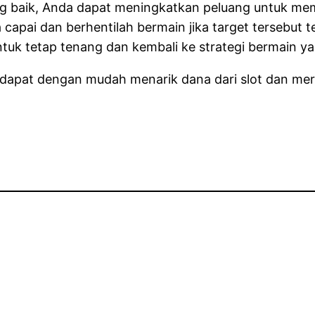
g baik, Anda dapat meningkatkan peluang untuk me
apai dan berhentilah bermain jika target tersebut te
ntuk tetap tenang dan kembali ke strategi bermain y
 dapat dengan mudah menarik dana dari slot dan me