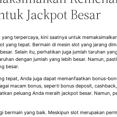
ntuk Jackpot Besar
 yang terpercaya, kini saatnya untuk memaksimalka
ot yang tepat. Bermain di mesin slot yang jarang di
ar. Selain itu, perhatikan juga jumlah taruhan yan
aruhan dengan jumlah yang lebih besar. Namun, pas
ng besar.
ang tepat, Anda juga dapat memanfaatkan bonus-bonu
agai macam bonus, seperti bonus deposit, cashbac
atkan peluang Anda meraih jackpot besar. Namun, pe
tegi bermain yang baik. Meskipun slot merupakan pe