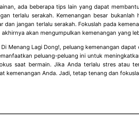
mainan, ada beberapa tips lain yang dapat memban
ngan terlalu serakah. Kemenangan besar bukanlah h
 dan jangan terlalu serakah. Fokuslah pada kemenan
an akhirnya akan mengumpulkan kemenangan yang leb
 Di Menang Lagi Dong!, peluang kemenangan dapat d
memanfaatkan peluang-peluang ini untuk meningkat
fokus saat bermain. Jika Anda terlalu stres atau 
 kemenangan Anda. Jadi, tetap tenang dan fokusla