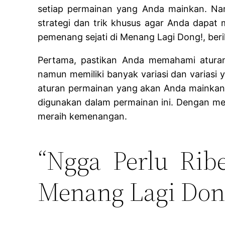
setiap permainan yang Anda mainkan. Na
strategi dan trik khusus agar Anda dapat
pemenang sejati di Menang Lagi Dong!, beri
Pertama, pastikan Anda memahami atura
namun memiliki banyak variasi dan varias
aturan permainan yang akan Anda mainkan. J
digunakan dalam permainan ini. Dengan me
meraih kemenangan.
“Ngga Perlu Ri
Menang Lagi Don