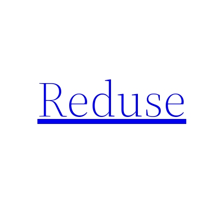
Skip
to
content
Reduse