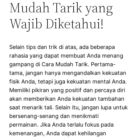
Mudah Tarik yang
Wajib Diketahui!
Selain tips dan trik di atas, ada beberapa
rahasia yang dapat membuat Anda menang
gampang di Cara Mudah Tarik. Pertama-
tama, jangan hanya mengandalkan kekuatan
fisik Anda, tetapi juga kekuatan mental Anda.
Memiliki pikiran yang positif dan percaya diri
akan memberikan Anda kekuatan tambahan
saat menarik tali. Selain itu, jangan lupa untuk
bersenang-senang dan menikmati
permainan. Jika Anda terlalu fokus pada
kemenangan, Anda dapat kehilangan