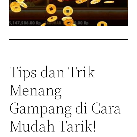
Tips dan Trik
Menang
Gampang di Cara
Mudah Tarik!