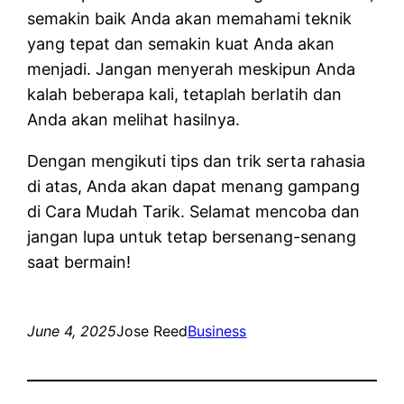
semakin baik Anda akan memahami teknik
yang tepat dan semakin kuat Anda akan
menjadi. Jangan menyerah meskipun Anda
kalah beberapa kali, tetaplah berlatih dan
Anda akan melihat hasilnya.
Dengan mengikuti tips dan trik serta rahasia
di atas, Anda akan dapat menang gampang
di Cara Mudah Tarik. Selamat mencoba dan
jangan lupa untuk tetap bersenang-senang
saat bermain!
June 4, 2025
Jose Reed
Business