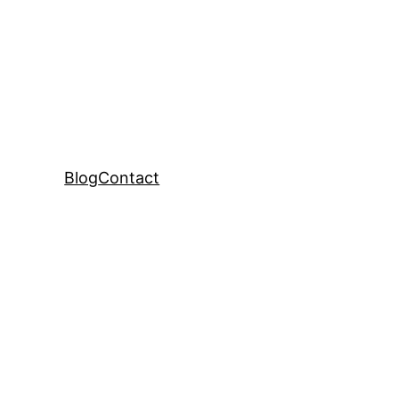
Blog
Contact