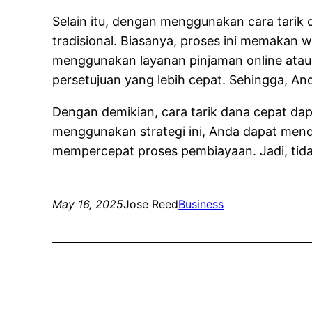
Selain itu, dengan menggunakan cara tarik
tradisional. Biasanya, proses ini memakan
menggunakan layanan pinjaman online atau k
persetujuan yang lebih cepat. Sehingga, A
Dengan demikian, cara tarik dana cepat da
menggunakan strategi ini, Anda dapat men
mempercepat proses pembiayaan. Jadi, tid
May 16, 2025
Jose Reed
Business