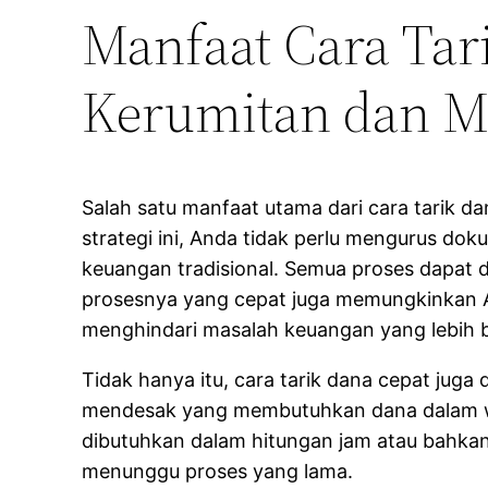
Manfaat Cara Tar
Kerumitan dan M
Salah satu manfaat utama dari cara tarik
strategi ini, Anda tidak perlu mengurus 
keuangan tradisional. Semua proses dapat d
prosesnya yang cepat juga memungkinkan 
menghindari masalah keuangan yang lebih 
Tidak hanya itu, cara tarik dana cepat ju
mendesak yang membutuhkan dana dalam wa
dibutuhkan dalam hitungan jam atau bahka
menunggu proses yang lama.