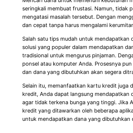
Mencari dana untuk memenuhi kebutuhan m
seringkali membuat frustasi. Namun, tidak 
mengatasi masalah tersebut. Dengan meng
dan cepat tanpa harus mengalami kerumita
Salah satu tips mudah untuk mendapatkan d
solusi yang populer dalam mendapatkan dan
tradisional untuk mengurus pinjaman. Den
ponsel atau komputer Anda. Prosesnya pun
dan dana yang dibutuhkan akan segera ditr
Selain itu, memanfaatkan kartu kredit juga 
kredit, Anda dapat langsung mendapatkan 
agar tidak terkena bunga yang tinggi. Jika 
kredit yang ditawarkan oleh beberapa aplika
untuk mendapatkan dana yang dibutuhkan