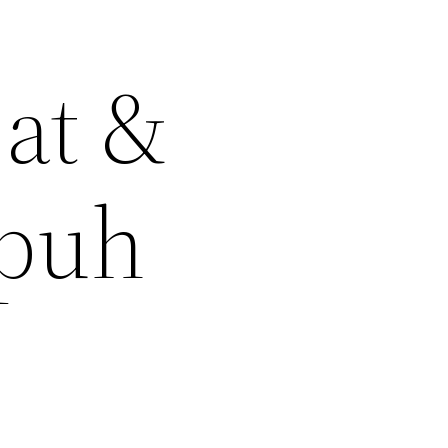
at &
mpuh