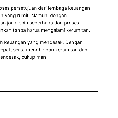
roses persetujuan dari lembaga keuangan
tan yang rumit. Namun, dengan
kan jauh lebih sederhana dan proses
uhkan tanpa harus mengalami kerumitan.
alah keuangan yang mendesak. Dengan
epat, serta menghindari kerumitan dan
 mendesak, cukup man