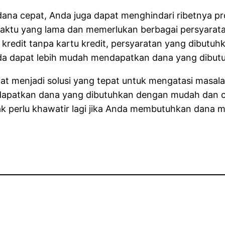
 dana cepat, Anda juga dapat menghindari ribetnya p
 waktu yang lama dan memerlukan berbagai persyara
redit tanpa kartu kredit, persyaratan yang dibutuh
nda dapat lebih mudah mendapatkan dana yang dibut
pat menjadi solusi yang tepat untuk mengatasi mas
dapatkan dana yang dibutuhkan dengan mudah dan c
ak perlu khawatir lagi jika Anda membutuhkan dana