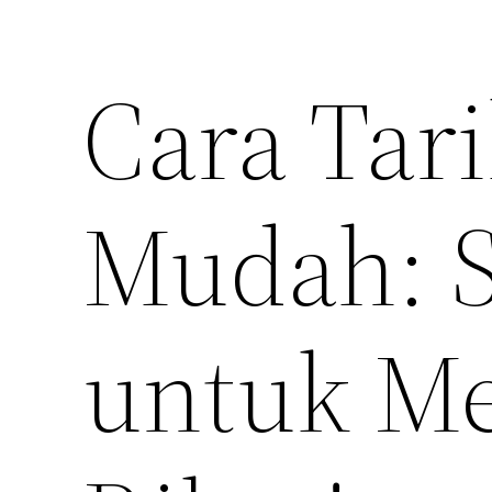
Cara Tar
Mudah: S
untuk Me