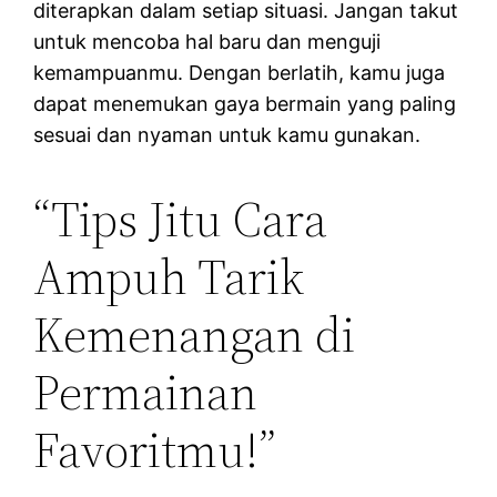
diterapkan dalam setiap situasi. Jangan takut
untuk mencoba hal baru dan menguji
kemampuanmu. Dengan berlatih, kamu juga
dapat menemukan gaya bermain yang paling
sesuai dan nyaman untuk kamu gunakan.
“Tips Jitu Cara
Ampuh Tarik
Kemenangan di
Permainan
Favoritmu!”