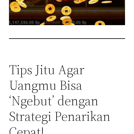
Tips Jitu Agar
Uangmu Bisa
‘Ngebut’ dengan
Strategi Penarikan
Cepat!