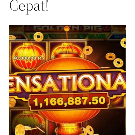
Cepat!