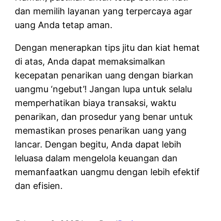
dan memilih layanan yang terpercaya agar
uang Anda tetap aman.
Dengan menerapkan tips jitu dan kiat hemat
di atas, Anda dapat memaksimalkan
kecepatan penarikan uang dengan biarkan
uangmu ‘ngebut’! Jangan lupa untuk selalu
memperhatikan biaya transaksi, waktu
penarikan, dan prosedur yang benar untuk
memastikan proses penarikan uang yang
lancar. Dengan begitu, Anda dapat lebih
leluasa dalam mengelola keuangan dan
memanfaatkan uangmu dengan lebih efektif
dan efisien.