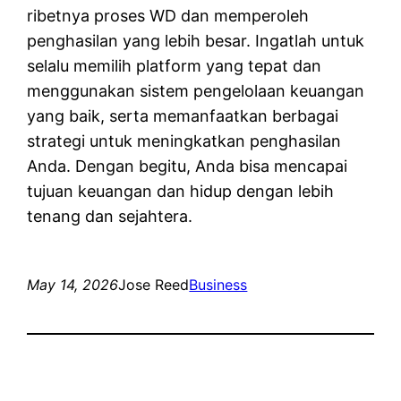
ribetnya proses WD dan memperoleh
penghasilan yang lebih besar. Ingatlah untuk
selalu memilih platform yang tepat dan
menggunakan sistem pengelolaan keuangan
yang baik, serta memanfaatkan berbagai
strategi untuk meningkatkan penghasilan
Anda. Dengan begitu, Anda bisa mencapai
tujuan keuangan dan hidup dengan lebih
tenang dan sejahtera.
May 14, 2026
Jose Reed
Business