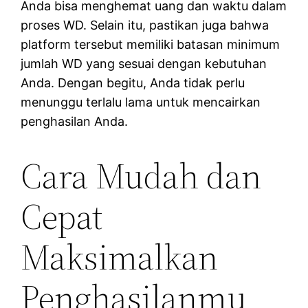
Anda bisa menghemat uang dan waktu dalam
proses WD. Selain itu, pastikan juga bahwa
platform tersebut memiliki batasan minimum
jumlah WD yang sesuai dengan kebutuhan
Anda. Dengan begitu, Anda tidak perlu
menunggu terlalu lama untuk mencairkan
penghasilan Anda.
Cara Mudah dan
Cepat
Maksimalkan
Penghasilanmu