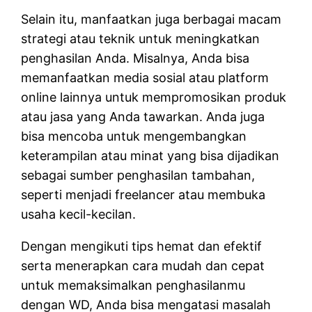
Selain itu, manfaatkan juga berbagai macam
strategi atau teknik untuk meningkatkan
penghasilan Anda. Misalnya, Anda bisa
memanfaatkan media sosial atau platform
online lainnya untuk mempromosikan produk
atau jasa yang Anda tawarkan. Anda juga
bisa mencoba untuk mengembangkan
keterampilan atau minat yang bisa dijadikan
sebagai sumber penghasilan tambahan,
seperti menjadi freelancer atau membuka
usaha kecil-kecilan.
Dengan mengikuti tips hemat dan efektif
serta menerapkan cara mudah dan cepat
untuk memaksimalkan penghasilanmu
dengan WD, Anda bisa mengatasi masalah