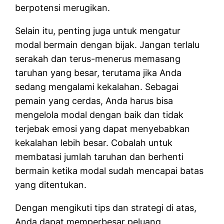
berpotensi merugikan.
Selain itu, penting juga untuk mengatur
modal bermain dengan bijak. Jangan terlalu
serakah dan terus-menerus memasang
taruhan yang besar, terutama jika Anda
sedang mengalami kekalahan. Sebagai
pemain yang cerdas, Anda harus bisa
mengelola modal dengan baik dan tidak
terjebak emosi yang dapat menyebabkan
kekalahan lebih besar. Cobalah untuk
membatasi jumlah taruhan dan berhenti
bermain ketika modal sudah mencapai batas
yang ditentukan.
Dengan mengikuti tips dan strategi di atas,
Anda dapat memperbesar peluang