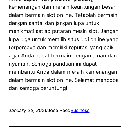
kemenangan dan meraih keuntungan besar
dalam bermain slot online. Tetaplah bermain
dengan santai dan jangan lupa untuk
menikmati setiap putaran mesin slot. Jangan
lupa juga untuk memilih situs judi online yang
terpercaya dan memiliki reputasi yang baik
agar Anda dapat bermain dengan aman dan
nyaman. Semoga panduan ini dapat
membantu Anda dalam meraih kemenangan
dalam bermain slot online. Selamat mencoba
dan semoga beruntung!
January 25, 2026
Jose Reed
Business