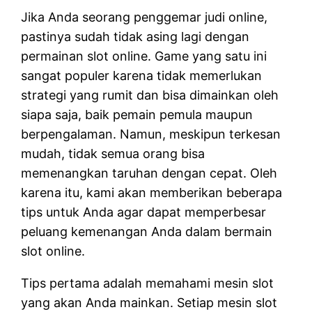
Jika Anda seorang penggemar judi online,
pastinya sudah tidak asing lagi dengan
permainan slot online. Game yang satu ini
sangat populer karena tidak memerlukan
strategi yang rumit dan bisa dimainkan oleh
siapa saja, baik pemain pemula maupun
berpengalaman. Namun, meskipun terkesan
mudah, tidak semua orang bisa
memenangkan taruhan dengan cepat. Oleh
karena itu, kami akan memberikan beberapa
tips untuk Anda agar dapat memperbesar
peluang kemenangan Anda dalam bermain
slot online.
Tips pertama adalah memahami mesin slot
yang akan Anda mainkan. Setiap mesin slot