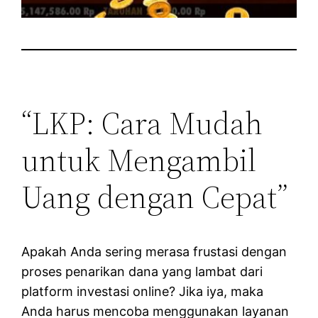
“LKP: Cara Mudah
untuk Mengambil
Uang dengan Cepat”
Apakah Anda sering merasa frustasi dengan
proses penarikan dana yang lambat dari
platform investasi online? Jika iya, maka
Anda harus mencoba menggunakan layanan