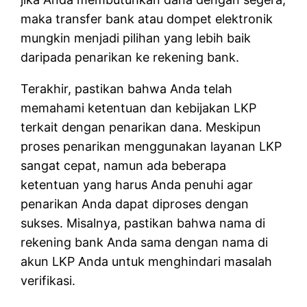
maka transfer bank atau dompet elektronik
mungkin menjadi pilihan yang lebih baik
daripada penarikan ke rekening bank.
Terakhir, pastikan bahwa Anda telah
memahami ketentuan dan kebijakan LKP
terkait dengan penarikan dana. Meskipun
proses penarikan menggunakan layanan LKP
sangat cepat, namun ada beberapa
ketentuan yang harus Anda penuhi agar
penarikan Anda dapat diproses dengan
sukses. Misalnya, pastikan bahwa nama di
rekening bank Anda sama dengan nama di
akun LKP Anda untuk menghindari masalah
verifikasi.