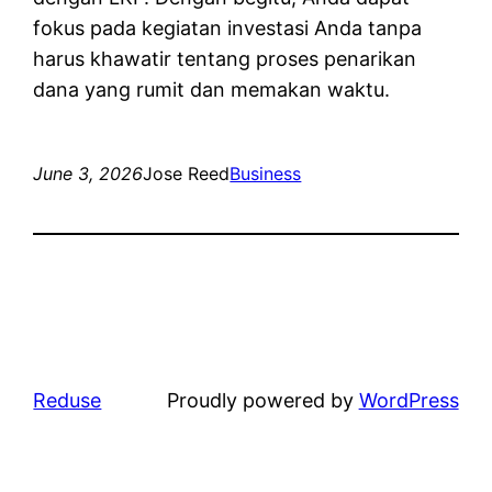
fokus pada kegiatan investasi Anda tanpa
harus khawatir tentang proses penarikan
dana yang rumit dan memakan waktu.
June 3, 2026
Jose Reed
Business
Reduse
Proudly powered by
WordPress