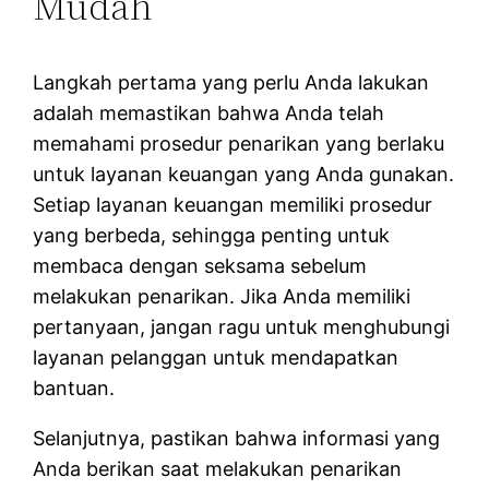
Mudah
Langkah pertama yang perlu Anda lakukan
adalah memastikan bahwa Anda telah
memahami prosedur penarikan yang berlaku
untuk layanan keuangan yang Anda gunakan.
Setiap layanan keuangan memiliki prosedur
yang berbeda, sehingga penting untuk
membaca dengan seksama sebelum
melakukan penarikan. Jika Anda memiliki
pertanyaan, jangan ragu untuk menghubungi
layanan pelanggan untuk mendapatkan
bantuan.
Selanjutnya, pastikan bahwa informasi yang
Anda berikan saat melakukan penarikan