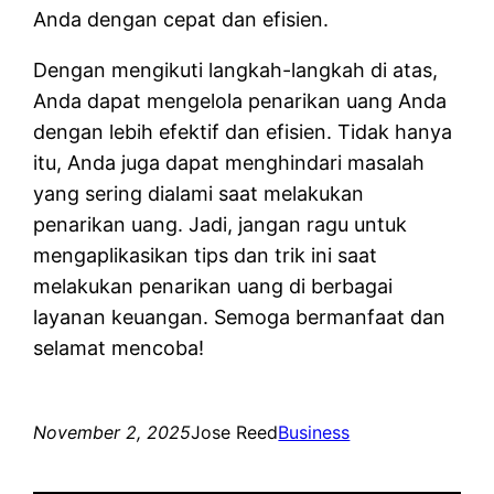
Anda dengan cepat dan efisien.
Dengan mengikuti langkah-langkah di atas,
Anda dapat mengelola penarikan uang Anda
dengan lebih efektif dan efisien. Tidak hanya
itu, Anda juga dapat menghindari masalah
yang sering dialami saat melakukan
penarikan uang. Jadi, jangan ragu untuk
mengaplikasikan tips dan trik ini saat
melakukan penarikan uang di berbagai
layanan keuangan. Semoga bermanfaat dan
selamat mencoba!
November 2, 2025
Jose Reed
Business