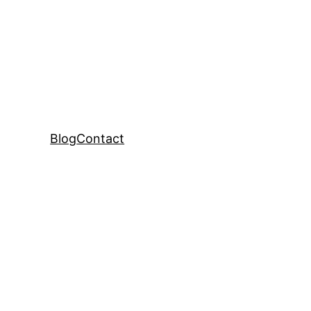
Blog
Contact