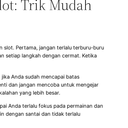
lot: Trik Mudah
slot. Pertama, jangan terlalu terburu-buru
n setiap langkah dengan cermat. Ketika
 jika Anda sudah mencapai batas
henti dan jangan mencoba untuk mengejar
alahan yang lebih besar.
pai Anda terlalu fokus pada permainan dan
n dengan santai dan tidak terlalu