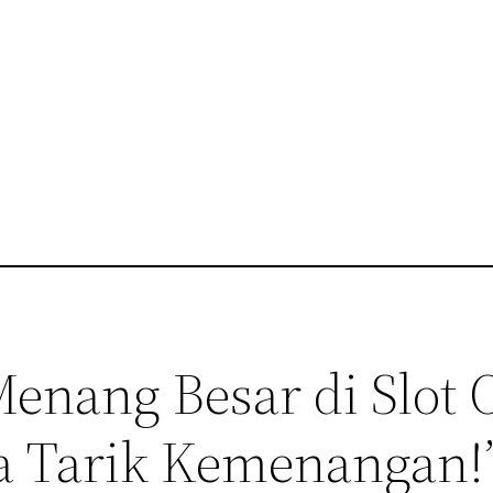
Menang Besar di Slot
a Tarik Kemenangan!