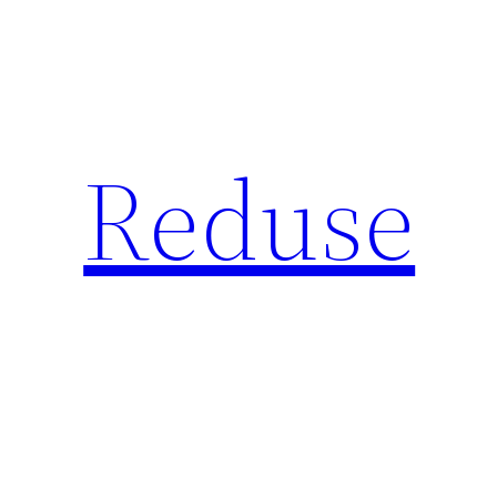
Skip
to
content
Reduse