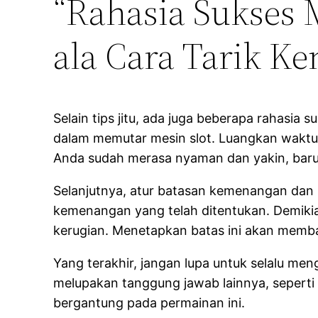
“Rahasia Sukses 
ala Cara Tarik K
Selain tips jitu, ada juga beberapa rahasi
dalam memutar mesin slot. Luangkan waktu 
Anda sudah merasa nyaman dan yakin, baru
Selanjutnya, atur batasan kemenangan dan 
kemenangan yang telah ditentukan. Demikia
kerugian. Menetapkan batas ini akan memb
Yang terakhir, jangan lupa untuk selalu m
melupakan tanggung jawab lainnya, seperti p
bergantung pada permainan ini.