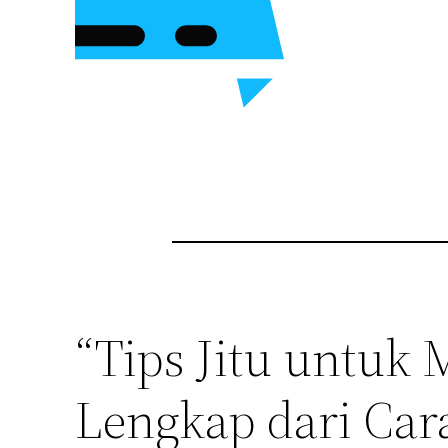
“Tips Jitu untuk 
Lengkap dari Car