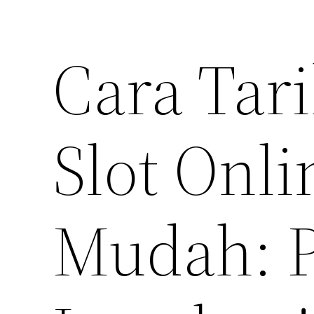
Cara Tar
Slot Onl
Mudah: 