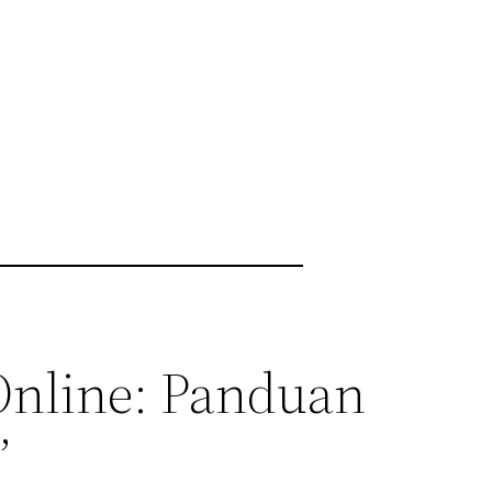
 Online: Panduan
”