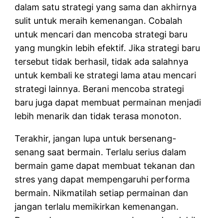
dalam satu strategi yang sama dan akhirnya
sulit untuk meraih kemenangan. Cobalah
untuk mencari dan mencoba strategi baru
yang mungkin lebih efektif. Jika strategi baru
tersebut tidak berhasil, tidak ada salahnya
untuk kembali ke strategi lama atau mencari
strategi lainnya. Berani mencoba strategi
baru juga dapat membuat permainan menjadi
lebih menarik dan tidak terasa monoton.
Terakhir, jangan lupa untuk bersenang-
senang saat bermain. Terlalu serius dalam
bermain game dapat membuat tekanan dan
stres yang dapat mempengaruhi performa
bermain. Nikmatilah setiap permainan dan
jangan terlalu memikirkan kemenangan.