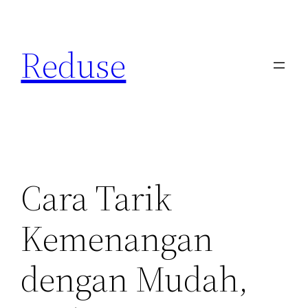
Skip
to
Reduse
content
Cara Tarik
Kemenangan
dengan Mudah,