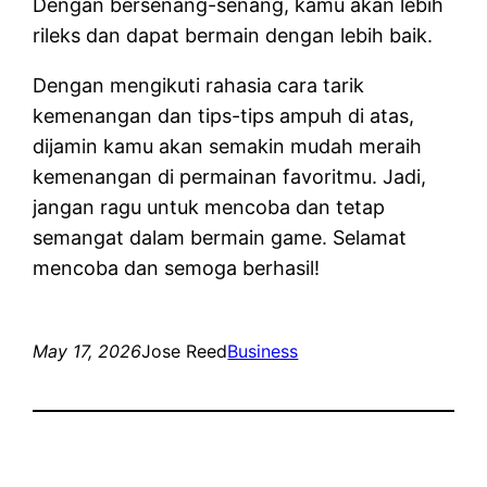
Dengan bersenang-senang, kamu akan lebih
rileks dan dapat bermain dengan lebih baik.
Dengan mengikuti rahasia cara tarik
kemenangan dan tips-tips ampuh di atas,
dijamin kamu akan semakin mudah meraih
kemenangan di permainan favoritmu. Jadi,
jangan ragu untuk mencoba dan tetap
semangat dalam bermain game. Selamat
mencoba dan semoga berhasil!
May 17, 2026
Jose Reed
Business