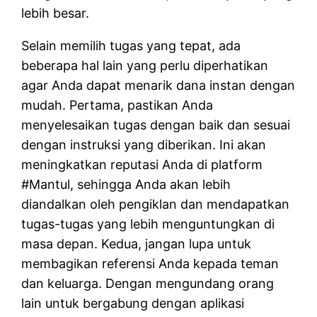
lebih besar.
Selain memilih tugas yang tepat, ada
beberapa hal lain yang perlu diperhatikan
agar Anda dapat menarik dana instan dengan
mudah. Pertama, pastikan Anda
menyelesaikan tugas dengan baik dan sesuai
dengan instruksi yang diberikan. Ini akan
meningkatkan reputasi Anda di platform
#Mantul, sehingga Anda akan lebih
diandalkan oleh pengiklan dan mendapatkan
tugas-tugas yang lebih menguntungkan di
masa depan. Kedua, jangan lupa untuk
membagikan referensi Anda kepada teman
dan keluarga. Dengan mengundang orang
lain untuk bergabung dengan aplikasi