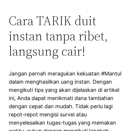
Cara TARIK duit
instan tanpa ribet,
langsung cair!
Jangan pernah meragukan kekuatan #Mantul
dalam menghasilkan uang instan. Dengan
mengikuti tips yang akan dijelaskan di artikel
ini, Anda dapat menikmati dana tambahan
dengan cepat dan mudah. Tidak perlu lagi
repot-repot mengisi survei atau
menyelesaikan tugas-tugas yang memakan
waktu, cukup dengan mengikuti langkah-