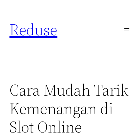
Skip
to
Reduse
content
Cara Mudah Tarik
Kemenangan di
Slot Online