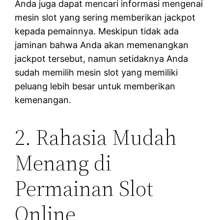
Anda juga dapat mencari informasi mengenai
mesin slot yang sering memberikan jackpot
kepada pemainnya. Meskipun tidak ada
jaminan bahwa Anda akan memenangkan
jackpot tersebut, namun setidaknya Anda
sudah memilih mesin slot yang memiliki
peluang lebih besar untuk memberikan
kemenangan.
2. Rahasia Mudah
Menang di
Permainan Slot
Online