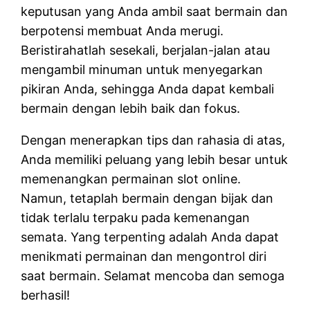
keputusan yang Anda ambil saat bermain dan
berpotensi membuat Anda merugi.
Beristirahatlah sesekali, berjalan-jalan atau
mengambil minuman untuk menyegarkan
pikiran Anda, sehingga Anda dapat kembali
bermain dengan lebih baik dan fokus.
Dengan menerapkan tips dan rahasia di atas,
Anda memiliki peluang yang lebih besar untuk
memenangkan permainan slot online.
Namun, tetaplah bermain dengan bijak dan
tidak terlalu terpaku pada kemenangan
semata. Yang terpenting adalah Anda dapat
menikmati permainan dan mengontrol diri
saat bermain. Selamat mencoba dan semoga
berhasil!