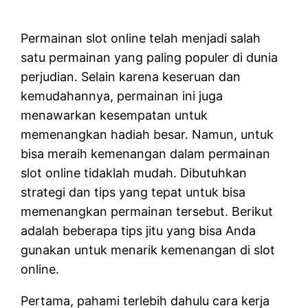
Permainan slot online telah menjadi salah
satu permainan yang paling populer di dunia
perjudian. Selain karena keseruan dan
kemudahannya, permainan ini juga
menawarkan kesempatan untuk
memenangkan hadiah besar. Namun, untuk
bisa meraih kemenangan dalam permainan
slot online tidaklah mudah. Dibutuhkan
strategi dan tips yang tepat untuk bisa
memenangkan permainan tersebut. Berikut
adalah beberapa tips jitu yang bisa Anda
gunakan untuk menarik kemenangan di slot
online.
Pertama, pahami terlebih dahulu cara kerja