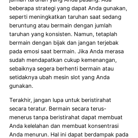
beberapa strategi yang dapat Anda gunakan,
seperti meningkatkan taruhan saat sedang
beruntung atau bermain dengan jumlah
taruhan yang konsisten. Namun, tetaplah
bermain dengan bijak dan jangan terjebak
pada emosi saat bermain. Jika Anda merasa
sudah mendapatkan cukup kemenangan,
sebaiknya segera berhenti bermain atau
setidaknya ubah mesin slot yang Anda
gunakan.
Terakhir, jangan lupa untuk beristirahat
secara teratur. Bermain secara terus-
menerus tanpa beristirahat dapat membuat
Anda kelelahan dan membuat konsentrasi
Anda menurun. Hal ini dapat berdampak pada