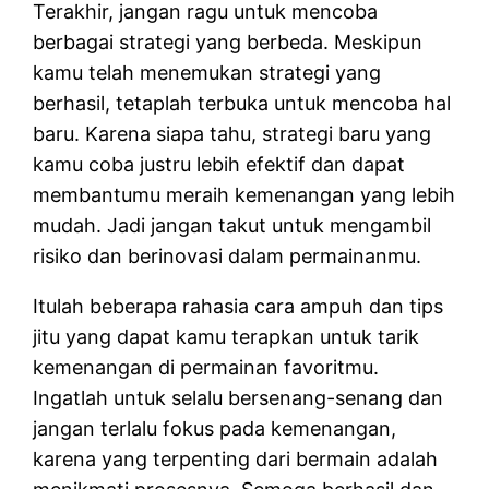
Terakhir, jangan ragu untuk mencoba
berbagai strategi yang berbeda. Meskipun
kamu telah menemukan strategi yang
berhasil, tetaplah terbuka untuk mencoba hal
baru. Karena siapa tahu, strategi baru yang
kamu coba justru lebih efektif dan dapat
membantumu meraih kemenangan yang lebih
mudah. Jadi jangan takut untuk mengambil
risiko dan berinovasi dalam permainanmu.
Itulah beberapa rahasia cara ampuh dan tips
jitu yang dapat kamu terapkan untuk tarik
kemenangan di permainan favoritmu.
Ingatlah untuk selalu bersenang-senang dan
jangan terlalu fokus pada kemenangan,
karena yang terpenting dari bermain adalah