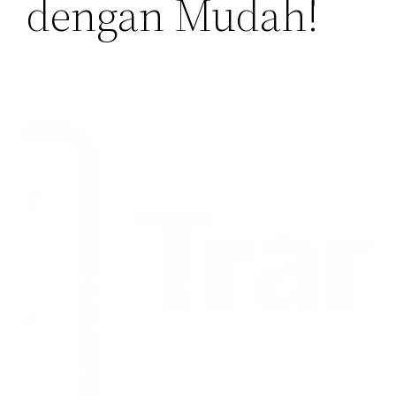
dengan Mudah!